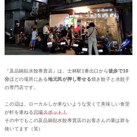
『及品鍋貼水餃專賣店』は、士林駅1番出口から
徒歩で10
分
ほどの場所にある
地元民が押し寄せる
焼き餃子と水餃子
の専門店です。
この辺は、ローカルしか来ないような安くて美味しい食堂
が軒を連ねる
穴場スポット！
その中でもこの及品鍋貼水餃專賣店のお客さんの量は群を
抜いてます（笑）