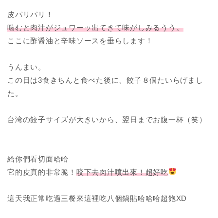
皮パリパリ！
噛むと肉汁がジュワーッ出てきて味がしみるうう。
ここに酢醤油と辛味ソースを垂らします！
うんまい。
この日は3食きちんと食べた後に、餃子８個たいらげまし
た。
台湾の餃子サイズが大きいから、翌日までお腹一杯（笑）
給你們看切面哈哈
它的皮真的非常脆！
咬下去肉汁噴出來！超好吃
這天我正常吃過三餐來這裡吃八個鍋貼哈哈哈超飽XD