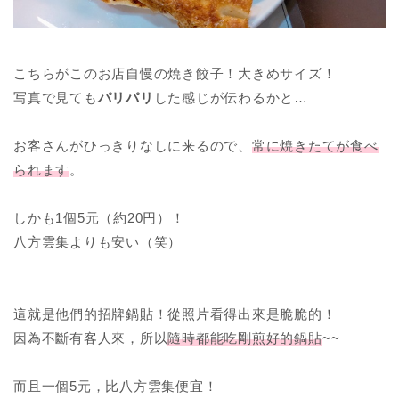
こちらがこのお店自慢の焼き餃子！大きめサイズ！
写真で見ても
パリパリ
した感じが伝わるかと…
お客さんがひっきりなしに来るので、
常に焼きたてが食べ
られます
。
しかも1個5元（約20円）！
八方雲集よりも安い（笑）
這就是他們的招牌鍋貼！從照片看得出來是脆脆的！
因為不斷有客人來，所以
隨時都能吃剛煎好的鍋貼
~~
而且一個5元，比八方雲集便宜！