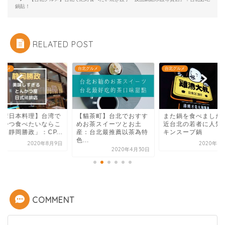
鍋貼！
RELATED POST
グルメ
台北グルメ
台北グルメ
貓茶町】台北でおすす
また鍋を食べました：最
【台北洋食】おしゃ
お茶スイーツとお土
近台北の若者に人気のチ
美味しい洋食屋さん
：台北最推薦以茶為特
キンスープ鍋
「April Taipei...
.
2020年4月16日
2020年5月
2020年4月30日
COMMENT