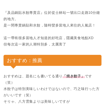
『及品鍋貼水餃專賣店』位於從士林站一號出口走路10分鐘
的地方。
是一間專賣鍋貼和水餃，隨時蠻多當地人來往的人氣店！
這一帶有很多當地人才知道的好吃店，隱藏美食地點XD
但每次這一家的人潮特別多，太厲害了
おすすめ：推薦
おすすめは、題名にも書いてる通り
「焼き餃子」
です
（笑）
水餃子は特別美味しいわけではないので、巧之味行った方
がいいです（笑）
そりゃ、八方雲集よりは美味しいですが