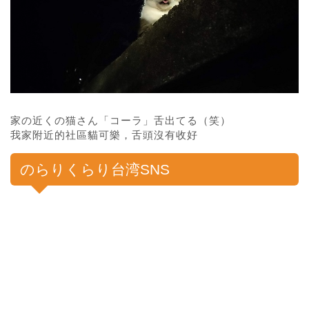
家の近くの猫さん「コーラ」舌出てる（笑）
我家附近的社區貓可樂，舌頭沒有收好
のらりくらり台湾SNS