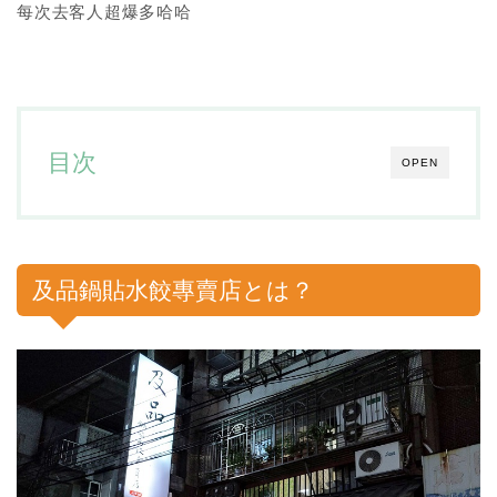
每次去客人超爆多哈哈
目次
OPEN
及品鍋貼水餃專賣店とは？