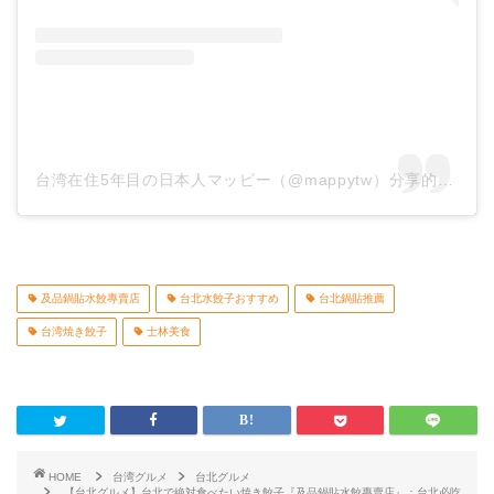
台湾在住5年目の日本人マッピー（@mappytw）分享的貼文
及品鍋貼水餃專賣店
台北水餃子おすすめ
台北鍋貼推薦
台湾焼き餃子
士林美食
HOME
台湾グルメ
台北グルメ
【台北グルメ】台北で絶対食べたい焼き餃子『及品鍋貼水餃專賣店』：台北必吃