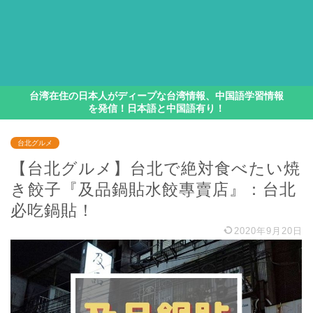
台湾在住の日本人がディープな台湾情報、中国語学習情報
を発信！日本語と中国語有り！
台北グルメ
【台北グルメ】台北で絶対食べたい焼
き餃子『及品鍋貼水餃專賣店』：台北
必吃鍋貼！
2020年9月20日