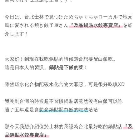
今日は、台北士林で見つけためちゃくちゃローカルで地元
民に愛される焼き餃子屋さん
『及品鍋貼水餃專賣店』
を紹
介します！
大家好！到現在我吃鍋貼的時候還會想要配白飯吃。
這是日本人的習慣。
鍋貼是下飯的菜！
雖然碳水化合物配碳水化合物太罪惡，可是很好吃噢XD
我剛到台灣的時候超不習慣鍋貼店竟然沒有白飯可以吃
過了五年還是會
想念鍋貼配白飯的吃法
哈哈
那今天我想介紹位於士林的我認為台北最好吃的鍋貼店
『及
品鍋貼水餃專賣店』