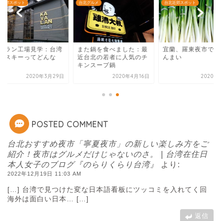
近郊スポット
台北グルメ
台北近郊スポット
バラン工場見学：台湾
また鍋を食べました：最
宜蘭、羅東夜市でネ
イスキーってどんな
近台北の若者に人気のチ
んまい
？
キンスープ鍋
2020年3月29日
2020年4月16日
2020年4
POSTED COMMENT
台北おすすめ夜市「寧夏夜市」の新しい楽しみ方をご
紹介！夜市はグルメだけじゃないのさ。 | 台湾在住日
本人女子のブログ『のらりくらり台湾』
より:
2022年12月19日 11:03 AM
[…] 台湾で見つけた変な日本語看板にツッコミを入れてく回
海外は面白い日本… […]
返信