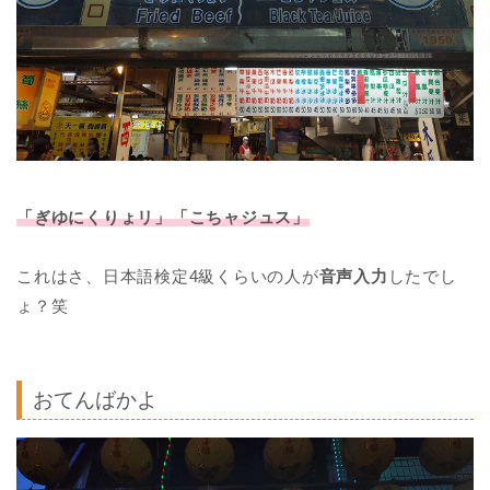
「ぎゆにくりょリ」「こちャジュス」
これはさ、日本語検定4級くらいの人が
音声入力
したでし
ょ？笑
おてんばかよ