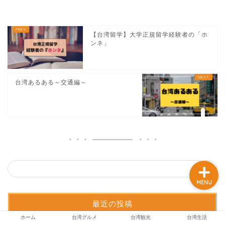
【台湾留学】大学正規留学経験者の「ホ
ホーム
ンネ」
台湾グルメ
台湾あるある～交通編～
台湾観光
台湾生活
MENU
最近の投稿
ホーム
台湾グルメ
台湾観光
台湾生活