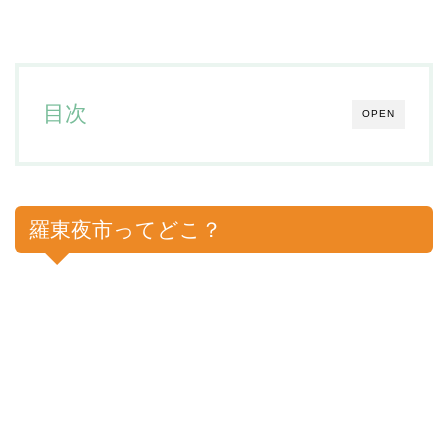
目次
OPEN
羅東夜市ってどこ？