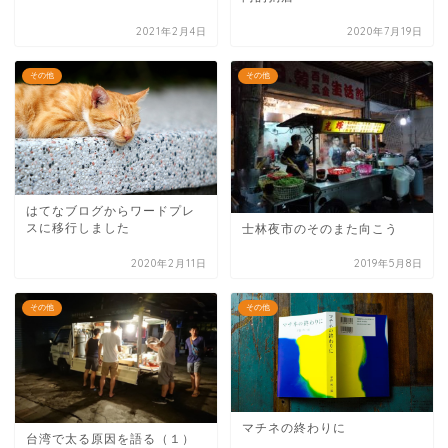
2021年2月4日
2020年7月19日
その他
その他
はてなブログからワードプレ
スに移行しました
士林夜市のそのまた向こう
2020年2月11日
2019年5月8日
その他
その他
マチネの終わりに
台湾で太る原因を語る（１）