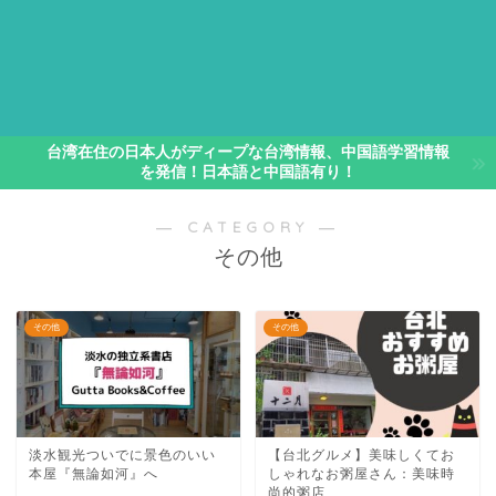
台湾在住の日本人がディープな台湾情報、中国語学習情報
を発信！日本語と中国語有り！
― CATEGORY ―
その他
その他
その他
淡水観光ついでに景色のいい
【台北グルメ】美味しくてお
本屋『無論如河』へ
しゃれなお粥屋さん：美味時
尚的粥店