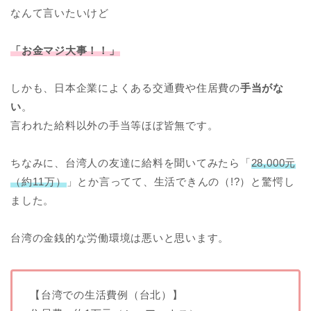
なんて言いたいけど
「お金マジ大事！！」
しかも、日本企業によくある交通費や住居費の
手当がな
い
。
言われた給料以外の手当等ほぼ皆無です。
ちなみに、台湾人の友達に給料を聞いてみたら「
28,000元
（約11万）
」とか言ってて、生活できんの（!?）と驚愕し
ました。
台湾の金銭的な労働環境は悪いと思います。
【台湾での生活費例（台北）】