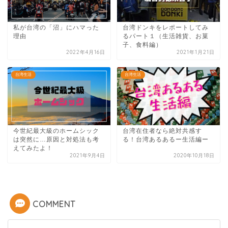
私が台湾の「沼」にハマった
台湾ドンキをレポートしてみ
理由
るパート１（生活雑貨、お菓
子、食料編）
2022年4月16日
2021年1月21日
台湾生活
台湾生活
今世紀最大級のホームシック
台湾在住者なら絶対共感す
は突然に…原因と対処法も考
る！台湾あるあるー生活編ー
えてみたよ！
2021年9月4日
2020年10月18日
COMMENT