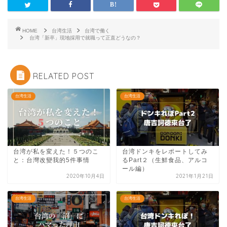
HOME
台湾生活
台湾で働く
台湾「新卒」現地採用で就職って正直どうなの？
RELATED POST
台湾生活
台湾生活
台湾が私を変えた！５つのこ
台湾ドンキをレポートしてみ
と：台灣改變我的5件事情
るPart２（生鮮食品、アルコ
ール編）
2020年10月4日
2021年1月21日
台湾生活
台湾生活