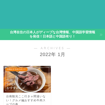
台湾在住の日本人がディープな台湾情報、中国語学習情報
を発信！日本語と中国語有り！
― ARCHIVES ―
2022年 1月
台南おすすめスポット
台南観光ここ行きゃ間違いな
い！グルメ編おすすめ牛肉ス
ープの巻