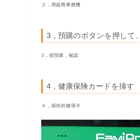
２，用超商事務機
3，預購のボタンを押して
3，按預購，確認
4，健康保険カードを挿す
４，插你的健保卡