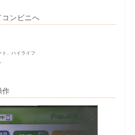
てコンビニへ
ート、ハイライフ
。
操作