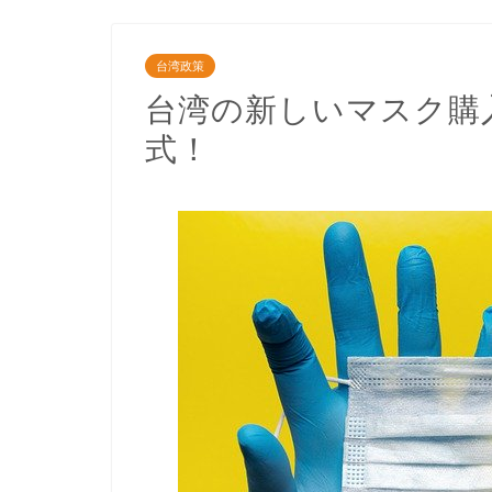
台湾政策
台湾の新しいマスク購
式！