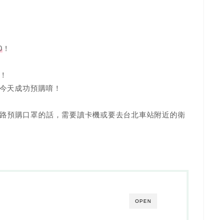
0
！
！
的今天成功預購唷！
路預購口罩的話，需要讀卡機或要去台北車站附近的衛
OPEN