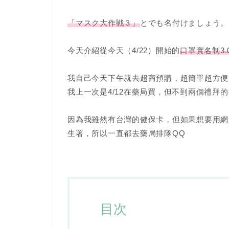
「マスク大作戦３」
とでも名付けましょう。
今天介紹從今天（4/22）開始的
口罩實名制3.
我自己今天下午就去超商預購，超簡單超方便
我上一次是4/12在藥局買，但不到兩個禮拜
因為我雖然有台灣的健保卡，但如果想要用網
生署，所以一直都去藥局排隊QQ
目次