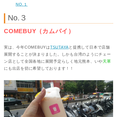
NO.１
No.３
COMEBUY（カムバイ）
実は、今年COMEBUYは
TSUTAYA
と提携して日本で店舗
展開することが決まりました。しかも台湾のようにチェー
ン店として全国各地に展開予定らしく地元熊本、いや
天草
にも出店を切に希望しております！！