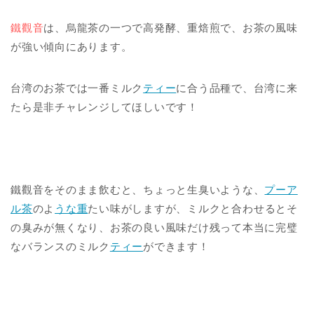
鐵觀音
は、烏龍茶の一つで高発酵、重焙煎で、お茶の風味
が強い傾向にあります。
台湾のお茶では一番ミルク
ティー
に合う品種で、台湾に来
たら是非チャレンジしてほしいです！
鐵觀音をそのまま飲むと、ちょっと生臭いような、
プーア
ル茶
のよ
うな重
たい味がしますが、ミルクと合わせるとそ
の臭みが無くなり、お茶の良い風味だけ残って本当に完璧
なバランスのミルク
ティー
ができます！