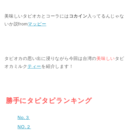
美味しいタピオカとコーラには
コカイン
入ってるんじゃな
いか説from
マッピー
タピオカの思い出に浸りながら今回は台湾の
美味しい
タピ
オカミルク
ティー
を紹介します！
勝手にタピタピランキング
No.３
NO.２