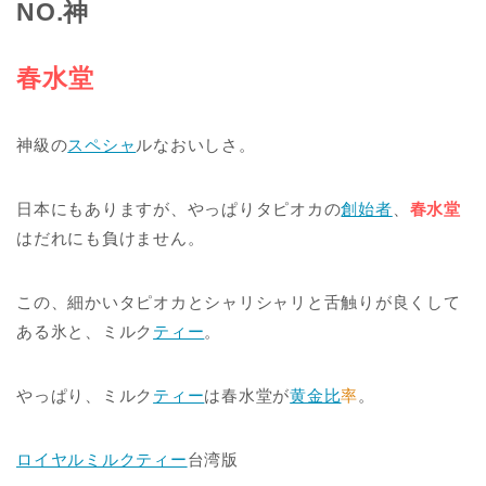
NO.神
春水堂
神級の
スペシャ
ルなおいしさ。
日本にもありますが、やっぱりタピオカの
創始者
、
春水堂
はだれにも負けません。
この、細かいタピオカとシャリシャリと舌触りが良くして
ある氷と、ミルク
ティー
。
やっぱり、ミルク
ティー
は春水堂が
黄金比
率
。
ロイヤルミルクティー
台湾版