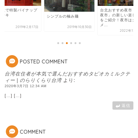
元益で特製パイナップ
台北おすすめ夜市「
ケーキ
夜市」の新しい楽し
シンプルの極み麺
をご紹介！夜市はグ
メ...
2019年2月17日
2019年10月30日
2022年12
POSTED COMMENT
台湾在住者が本気で選んだおすすめタピオカミルクテ
ィー | のらりくらり台湾
より:
2020年3月7日 12:34 AM
[…] […]
返信
COMMENT