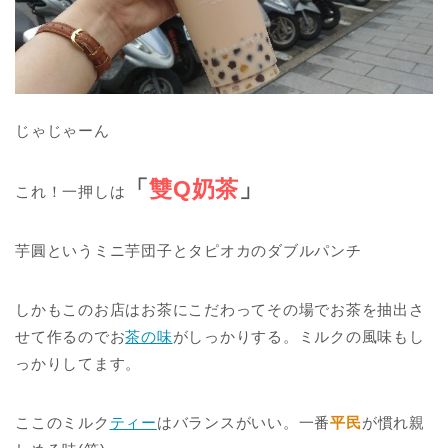
じゃじゃーん
「
雙Q奶茶
」
これ！一押しは
芋圓というミニ芋団子とタピオカのダブルパンチ
しかもこのお店はお茶にこだわってその場でお茶を抽出さ
せて作るのでお
茶の味
がしっかりする。ミルクの風味もし
っかりしてます。
ここのミルク
ティー
はバランスがいい。一番
平民
が慣れ親