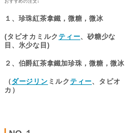
おすすめの注文↓
１、珍珠紅茶拿鐵，微糖，微冰
(タピオカミルク
ティー
、砂糖少な
目、氷少な目)
２、伯爵紅茶拿鐵加珍珠，微糖，微冰
（
ダージリン
ミルク
ティー
、タピオ
カ）