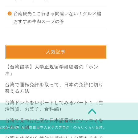
台南観光ここ行きゃ間違いない！グルメ編
おすすめ牛肉スープの巻
人気記事
【台湾留学】大学正規留学経験者の「ホン
ネ」
台湾で運転免許を取って、日本の免許に切り
替える方法
台湾ドンキをレポートしてみるパート１（生
活雑貨、お菓子、食料編）
台湾で見つけた変な日本語看板にツッコミを
入れてく回
2016–2026 台湾在住日本人女子のブログ『のらりくらり台湾』