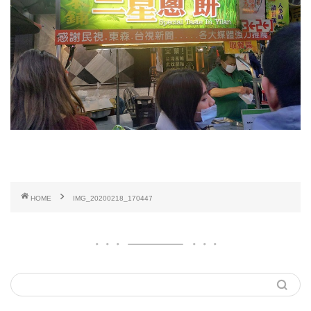
HOME
IMG_20200218_170447