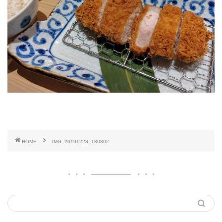
HOME
IMG_20191228_180802