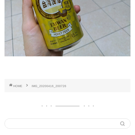
HOME
IMG_20200416_200726