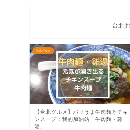
―
台北
台北グルメ
【台北グルメ】バリうま牛肉麵とチキ
ンスープ：我的加油站「牛肉麵・雞
湯」