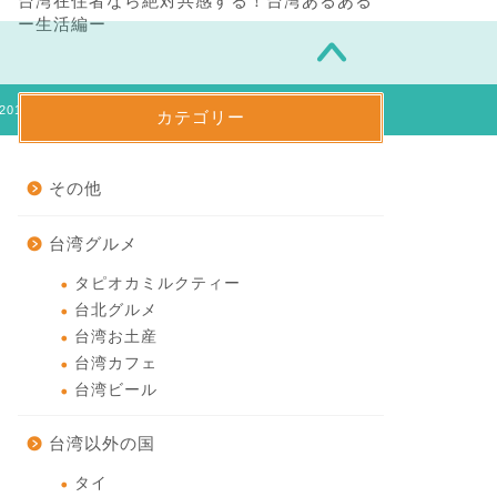
台湾在住者なら絶対共感する！台湾あるある
ー生活編ー
2016–2026 台湾在住日本人女子のブログ『のらりくらり台湾』
カテゴリー
その他
台湾グルメ
タピオカミルクティー
台北グルメ
台湾お土産
台湾カフェ
台湾ビール
台湾以外の国
タイ